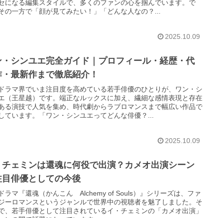
セになる編集スタイルで、多くのファンの心を掴んでいます。で
その一方で「顔が見てみたい！」「どんな人なの？...
2025.10.09
ン・シンユエ完全ガイド｜プロフィール・経歴・代
作・最新作まで徹底紹介！
ドラマ界でいま注目度を高めている若手俳優のひとりが、ワン・シ
エ（王星越）です。端正なルックスに加え、繊細な感情表現と存在
ある演技で人気を集め、時代劇からラブロマンスまで幅広い作品で
しています。「ワン・シンユエってどんな俳優？...
2025.10.09
・チェミンは還魂に何役で出演？カメオ出演シーン
注目俳優としての今後
ドラマ『還魂（かんこん Alchemy of Souls）』シリーズは、ファ
ジーロマンスというジャンルで世界中の視聴者を魅了しました。そ
で、若手俳優として注目されているイ・チェミンの「カメオ出演」