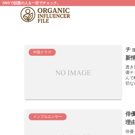
SNSで話題の人を一目でチェック。
チ
中国ドラマ
新
透き
優チ
んで
切な
俳
インフルエンサー
理
俳優