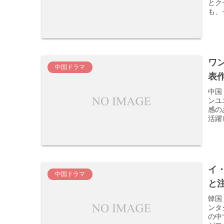
とク
も、
ワ
中国ドラマ
表
中国
ンユ
感の
活躍
イ
中国ドラマ
と
韓国
ンタ
の中