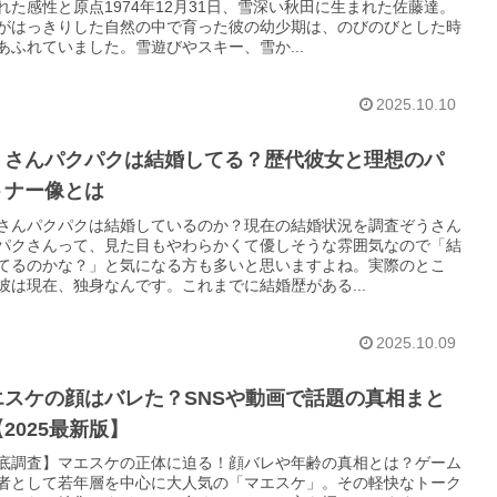
れた感性と原点1974年12月31日、雪深い秋田に生まれた佐藤達。
がはっきりした自然の中で育った彼の幼少期は、のびのびとした時
あふれていました。雪遊びやスキー、雪か...
2025.10.10
うさんパクパクは結婚してる？歴代彼女と理想のパ
トナー像とは
さんパクパクは結婚しているのか？現在の結婚状況を調査ぞうさん
パクさんって、見た目もやわらかくて優しそうな雰囲気なので「結
てるのかな？」と気になる方も多いと思いますよね。実際のとこ
彼は現在、独身なんです。これまでに結婚歴がある...
2025.10.09
エスケの顔はバレた？SNSや動画で話題の真相まと
2025最新版】
底調査】マエスケの正体に迫る！顔バレや年齢の真相とは？ゲーム
者として若年層を中心に大人気の「マエスケ」。その軽快なトーク