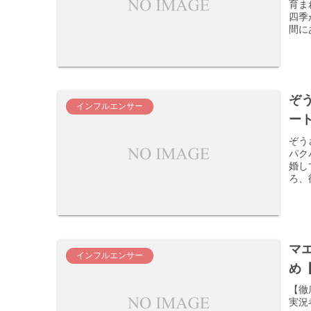
育ま
四季
間に
ぞ
インフルエンサー
ー
ぞう
パク
婚し
ろ、
マ
インフルエンサー
め【
【徹
実況