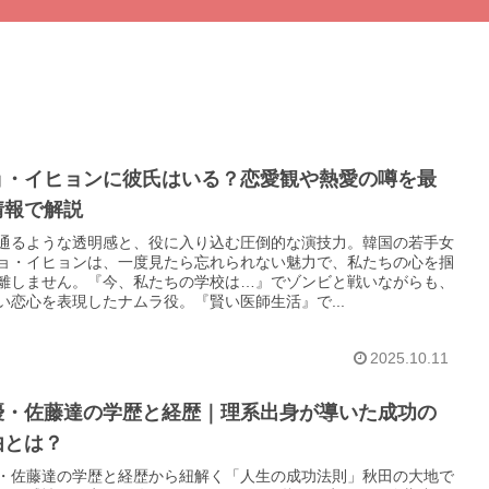
ョ・イヒョンに彼氏はいる？恋愛観や熱愛の噂を最
情報で解説
通るような透明感と、役に入り込む圧倒的な演技力。韓国の若手女
ョ・イヒョンは、一度見たら忘れられない魅力で、私たちの心を掴
離しません。『今、私たちの学校は…』でゾンビと戦いながらも、
い恋心を表現したナムラ役。『賢い医師生活』で...
2025.10.11
優・佐藤達の学歴と経歴｜理系出身が導いた成功の
由とは？
・佐藤達の学歴と経歴から紐解く「人生の成功法則」秋田の大地で